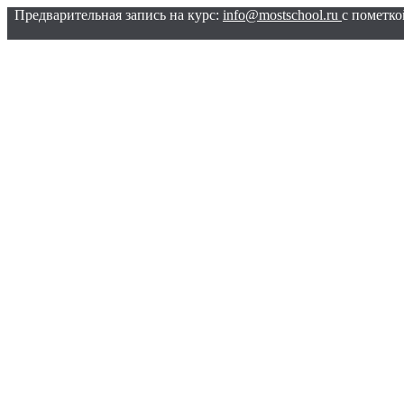
Предварительная запись на курс:
info@mostschool.ru
с пометко